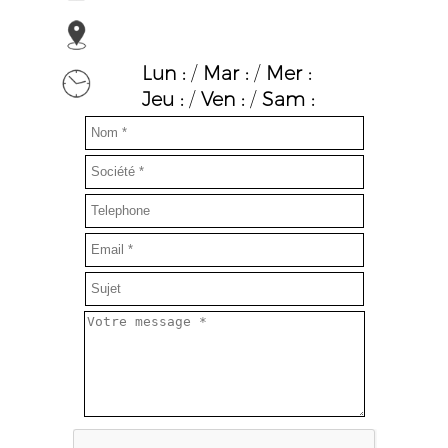
Lun :
/
Mar :
/
Mer :
Jeu :
/
Ven :
/
Sam :