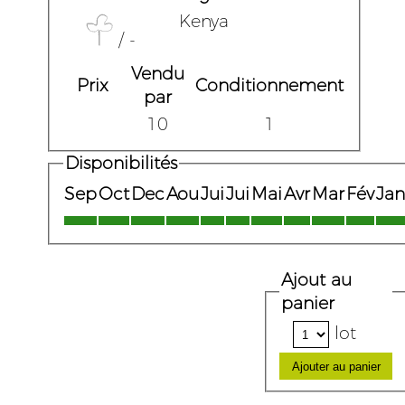
Kenya
/ -
Vendu
Prix
Conditionnement
par
10
1
Disponibilités
Sep
Oct
Dec
Aou
Jui
Jui
Mai
Avr
Mar
Fév
Jan
Ajout au
panier
lot