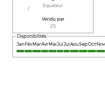
Equateur
/
Vendu par
25
Disponibilités
Jan
Fév
Mar
Avr
Mai
Jui
Jui
Aou
Sep
Oct
Nov