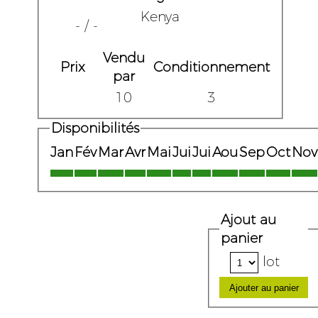
Kenya
- / -
Vendu
Prix
Conditionnement
par
10
3
Disponibilités
Jan
Fév
Mar
Avr
Mai
Jui
Jui
Aou
Sep
Oct
Nov
Ajout au
panier
lot