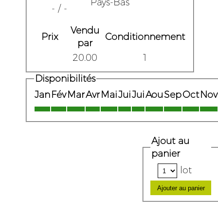
Pays-Bas
- / -
Vendu
Prix
Conditionnement
par
20.00
1
Disponibilités
Jan
Fév
Mar
Avr
Mai
Jui
Jui
Aou
Sep
Oct
Nov
Ajout au
panier
lot