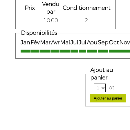
Vendu
Prix
Conditionnement
par
10.00
2
Disponibilités
Jan
Fév
Mar
Avr
Mai
Jui
Jui
Aou
Sep
Oct
Nov
Ajout au
panier
lot