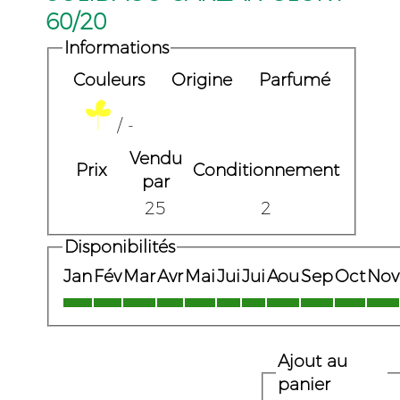
60/20
Informations
Couleurs
Origine
Parfumé
/ -
Vendu
Prix
Conditionnement
par
25
2
Disponibilités
Jan
Fév
Mar
Avr
Mai
Jui
Jui
Aou
Sep
Oct
Nov
Ajout au
panier