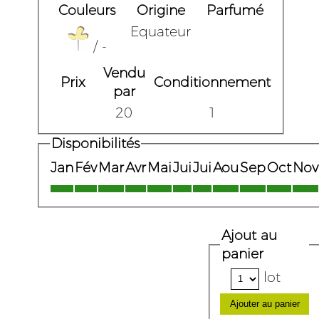
Couleurs
Origine
Parfumé
Equateur
/ -
Vendu
Prix
Conditionnement
par
20
1
Disponibilités
Jan
Fév
Mar
Avr
Mai
Jui
Jui
Aou
Sep
Oct
Nov
Ajout au
panier
lot