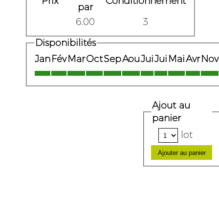
Prix
Conditionnement
par
6.00
3
Disponibilités
Jan
Fév
Mar
Oct
Sep
Aou
Jui
Jui
Mai
Avr
Nov
Ajout au
panier
lot