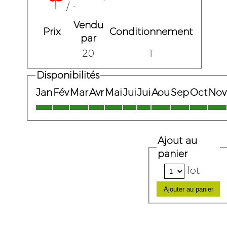
/ -
Vendu
Prix
Conditionnement
par
20
1
Disponibilités
Jan
Fév
Mar
Avr
Mai
Jui
Jui
Aou
Sep
Oct
Nov
Ajout au
panier
lot